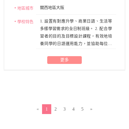
關西地區大阪
地區城市
1. 設置有對應升學、商業日語、生活等
學校特色
多樣學習需求的全日制班級。 2. 配合學
習者的目的及目標設計課程，有效地培
養同學的日語運用能力，並協助每位同
學達到自己設定的學習目標。 3. 有來自
世界25個國家的留學生在學中。
更多
«
1
2
3
4
5
»