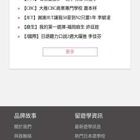
【CBC】大推CBC商業專門學校 蕭本祥
【JET】謝謝JET讓我50音到N2只要1年 李毓凌
【麻生】我的第一選擇-福岡麻生 許廷銓
【J國際】日語聽力口說2週大躍進 李佳芬
更多
品牌故事
留遊學資訊
關於我們
最新遊學訊息
與我聯絡
熱門日本語學校