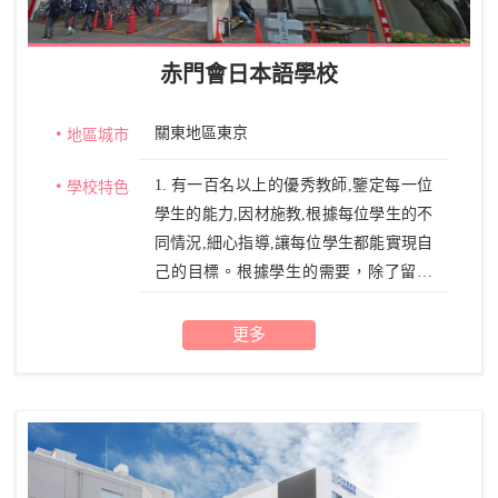
赤門會日本語學校
關東地區東京
地區城市
1. 有一百名以上的優秀教師,鑒定每一位
學校特色
學生的能力,因材施教,根據每位學生的不
同情況,細心指導,讓每位學生都能實現自
己的目標。根據學生的需要，除了留學
考試，日語能力考試對策以外，商務日
語教學資源也非常充實。 2. 我們設有各
更多
個級別的日語能力考試對策講座以及難
關大學升學對策講座（英語・數學・綜
合科目・面試指導）同時還設有爲了日
後在日本工作的商務就業課程（IT課
程・商務日語・商務禮節・就業指