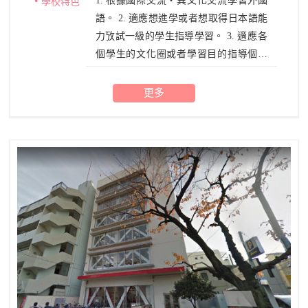
1. 根據國際交流・異文化交流學習外國
學校特色
語。 2. 適應想進學或者想取得日本語能
力攷試一級的學生指導學習。 3. 適應各
個學生的文化圈或者學習目的指導個人
學習。
更多