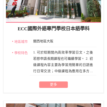
ECC國際外語專門學校日本語學科
關西地區大阪
地區城市
1. 可於短期間內高效率學習日文，之後
學校特色
若想申請長期課程也可繼續學習。 2. 初
級課程內容主要為學習用簡單的日語進
行日常交流；中級課程為應用在多方面
的場合中，表達自己的想法與心情，全
面提升聽說讀寫能力；上及課程除了學
更多
習日語外，多加了小論文與社會時事，
使學生能更靈活應用日語。